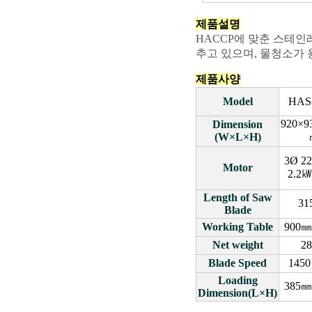
제품설명
HACCP에 맞춘 스테
추고 있으며, 물청소가
제품사양
Model
HAS
920×9
Dimension
(W×L×H)
3Ø 22
Motor
2.2㎾
Length of Saw
31
Blade
Working Table
900㎜
Net weight
2
Blade Speed
1450
Loading
385㎜
Dimension(L×H)