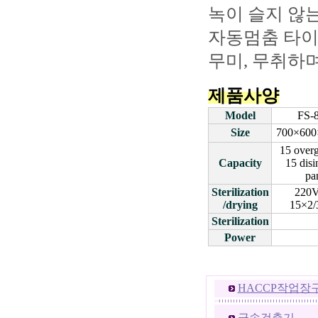
녹이 슬지 않는
자동멈춤 타이
무미, 무취하
제품사양
Model
FS-
Size
700×60
15 over
Capacity
15 disi
pa
Sterilization
220
/drying
15×2
Sterilization
Power
HACCP작업장
금속검출기