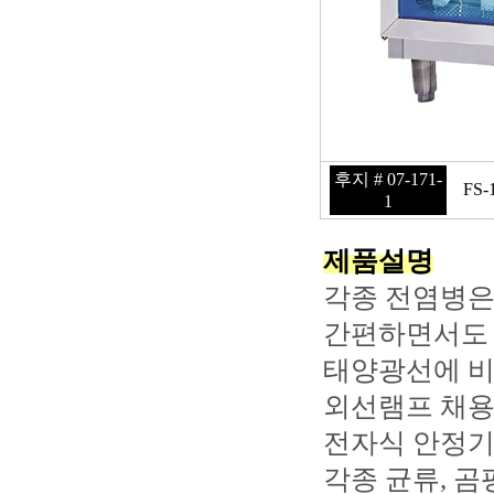
후지 # 07-171-
FS-1
1
제품설명
각종 전염병은
간편하면서도 
태양광선에 비
외선램프 채
전자식 안정기
각종 균류, 곰